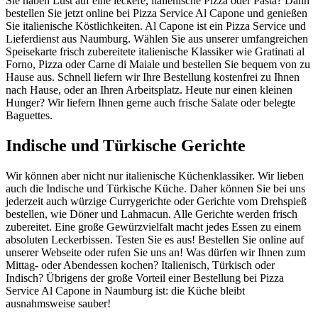
Sie haben Lust auf eine leckere, italienische Pizza oder Pasta? Dann
bestellen Sie jetzt online bei Pizza Service Al Capone und genießen
Sie italienische Köstlichkeiten. Al Capone ist ein Pizza Service und
Lieferdienst aus Naumburg. Wählen Sie aus unserer umfangreichen
Speisekarte frisch zubereitete italienische Klassiker wie Gratinati al
Forno, Pizza oder Carne di Maiale und bestellen Sie bequem von zu
Hause aus. Schnell liefern wir Ihre Bestellung kostenfrei zu Ihnen
nach Hause, oder an Ihren Arbeitsplatz. Heute nur einen kleinen
Hunger? Wir liefern Ihnen gerne auch frische Salate oder belegte
Baguettes.
Indische und Türkische Gerichte
Wir können aber nicht nur italienische Küchenklassiker. Wir lieben
auch die Indische und Türkische Küche. Daher können Sie bei uns
jederzeit auch würzige Currygerichte oder Gerichte vom Drehspieß
bestellen, wie Döner und Lahmacun. Alle Gerichte werden frisch
zubereitet. Eine große Gewürzvielfalt macht jedes Essen zu einem
absoluten Leckerbissen. Testen Sie es aus! Bestellen Sie online auf
unserer Webseite oder rufen Sie uns an! Was dürfen wir Ihnen zum
Mittag- oder Abendessen kochen? Italienisch, Türkisch oder
Indisch? Übrigens der große Vorteil einer Bestellung bei Pizza
Service Al Capone in Naumburg ist: die Küche bleibt
ausnahmsweise sauber!