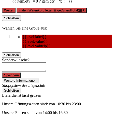
{{ item.qty != 0 ? item.qty + 'x' : '' }}
Weiter
in den Warenkorb legen
{{ getGrandTotal()}}
€
Schließen
Wählen Sie eine Größe aus:
{{level.label}}
{{level.value}}
{{level.valuelp}}
Schließen
Sonderwünsche?
Speichern
Weitere Informationen
Shopsystem des Liefer.club
Schließen
Lieferdienst lässt grüßen
Unsere Öffnungszeiten sind: von 10:30 bis 23:00
Unsere Pausen sind: von 14:00 bis 16:30