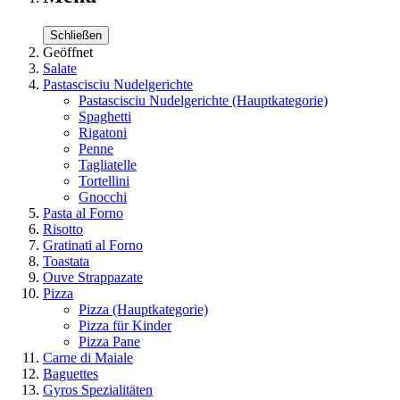
Schließen
Geöffnet
Salate
Pastascisciu Nudelgerichte
Pastascisciu Nudelgerichte
(Hauptkategorie)
Spaghetti
Rigatoni
Penne
Tagliatelle
Tortellini
Gnocchi
Pasta al Forno
Risotto
Gratinati al Forno
Toastata
Ouve Strappazate
Pizza
Pizza
(Hauptkategorie)
Pizza für Kinder
Pizza Pane
Carne di Maiale
Baguettes
Gyros Spezialitäten