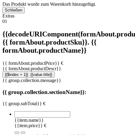
Das Produkt wurde zum Warenkorb hinzugefügt.
Schließen
Extras
01
{{decodeURIComponent(formAbout.produc
{{ formAbout.productSku}}. {{
formAbout.productName}}
{{ formAbout.productPrice}} €
{{ formAbout.productDescr}}
{{$index + 1}}. {{value.title}}
{{ group.collection.message}}
{{ group.collection.sectionName}}:
{{ group.subTotal}} €
{{item.name}}
{{item.price}} €