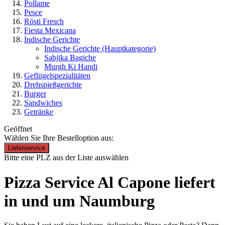
Pollame
Pesce
Rösti Fresch
Fiesta Mexicana
Indische Gerichte
Indische Gerichte
(Hauptkategorie)
Sabjika Bagiche
Murgh Ki Handi
Geflügelspezialitäten
Drehspießgerichte
Burger
Sandwiches
Getränke
Geöffnet
Wählen Sie Ihre Bestelloption aus:
Lieferservice
Bitte eine PLZ aus der Liste auswählen
Pizza Service Al Capone liefert
in und um Naumburg